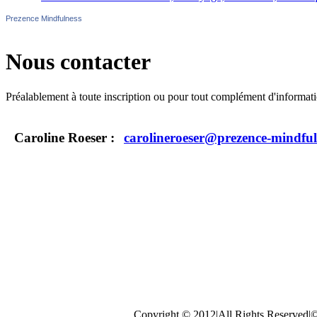
Prezence Mindfulness
Nous contacter
Préalablement à toute inscription ou pour tout complément d'informati
Caroline Roeser :
carolineroeser@prezence-mindful
,or.r_qf.&bvm=bv.52434380,d.d2k&
biw=1600&8&sa=N&ta
Copyright © 2012|All Rights Reserved|