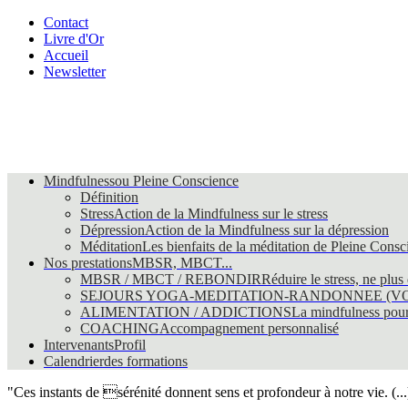
Contact
Livre d'Or
Accueil
Newsletter
Mindfulness
ou Pleine Conscience
Définition
Stress
Action de la Mindfulness sur le stress
Dépression
Action de la Mindfulness sur la dépression
Méditation
Les bienfaits de la méditation de Pleine Consc
Nos prestations
MBSR, MBCT...
MBSR / MBCT / REBONDIR
Réduire le stress, ne plus
SEJOURS YOGA-MEDITATION-RANDONNEE (VO
ALIMENTATION / ADDICTIONS
La mindfulness pour 
COACHING
Accompagnement personnalisé
Intervenants
Profil
Calendrier
des formations
"Ces instants de sérénité donnent sens et profondeur à notre vie. (...