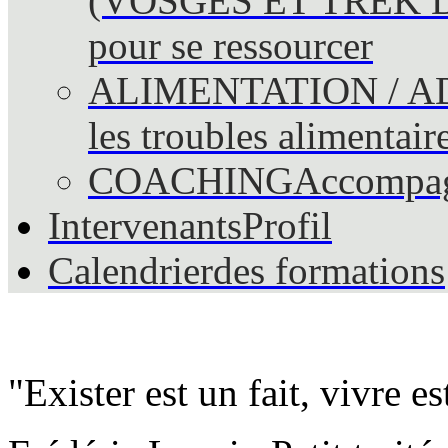
(VOSGES ET TREK 
pour se ressourcer
ALIMENTATION / A
les troubles alimentair
COACHING
Accompag
Intervenants
Profil
Calendrier
des formations
"Exister est un fait, vivre es