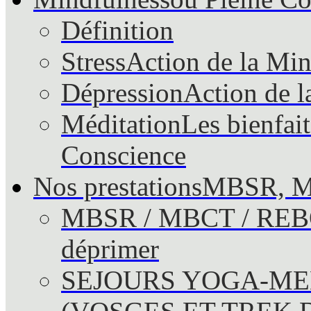
Définition
Stress
Action de la Mind
Dépression
Action de l
Méditation
Les bienfait
Conscience
Nos prestations
MBSR, M
MBSR / MBCT / RE
déprimer
SEJOURS YOGA-ME