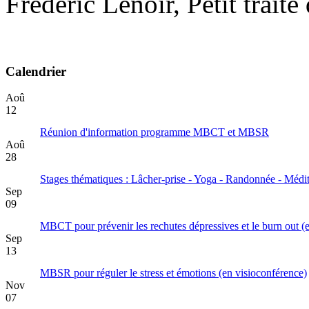
Frédéric Lenoir, Petit traité
Calendrier
Aoû
12
Réunion d'information programme MBCT et MBSR
Aoû
28
Stages thématiques : Lâcher-prise - Yoga - Randonnée - Médit
Sep
09
MBCT pour prévenir les rechutes dépressives et le burn out (
Sep
13
MBSR pour réguler le stress et émotions (en visioconférence)
Nov
07