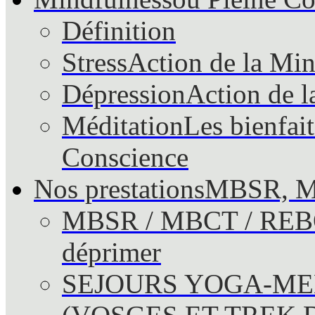
Définition
Stress
Action de la Mind
Dépression
Action de l
Méditation
Les bienfait
Conscience
Nos prestations
MBSR, M
MBSR / MBCT / RE
déprimer
SEJOURS YOGA-ME