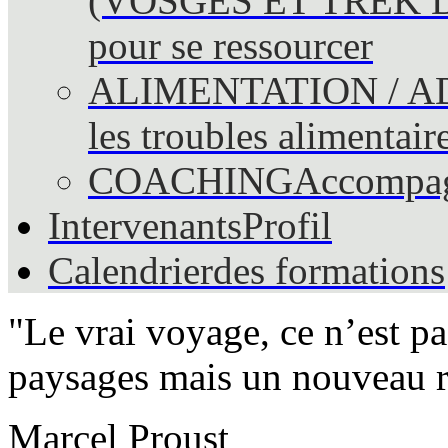
(VOSGES ET TREK 
pour se ressourcer
ALIMENTATION / A
les troubles alimentair
COACHING
Accompag
Intervenants
Profil
Calendrier
des formations
"Le vrai voyage, ce n’est p
paysages mais un nouveau r
Marcel Proust