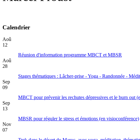
Calendrier
Aoû
12
Réunion d'information programme MBCT et MBSR
Aoû
28
Stages thématiques : Lâcher-prise - Yoga - Randonnée - Médit
Sep
09
MBCT pour prévenir les rechutes dépressives et le burn out (
Sep
13
MBSR pour réguler le stress et émotions (en visioconférence)
Nov
07
Trek dans le désert du Maroc, avec yoga, méditation, thématiq