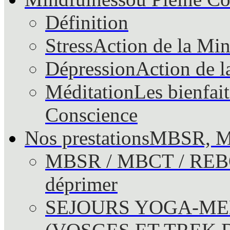
Définition
Stress
Action de la Mind
Dépression
Action de l
Méditation
Les bienfait
Conscience
Nos prestations
MBSR, M
MBSR / MBCT / RE
déprimer
SEJOURS YOGA-ME