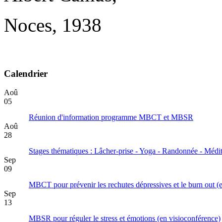
Noces, 1938
Calendrier
Aoû
05
Réunion d'information programme MBCT et MBSR
Aoû
28
Stages thématiques : Lâcher-prise - Yoga - Randonnée - Médit
Sep
09
MBCT pour prévenir les rechutes dépressives et le burn out (
Sep
13
MBSR pour réguler le stress et émotions (en visioconférence)