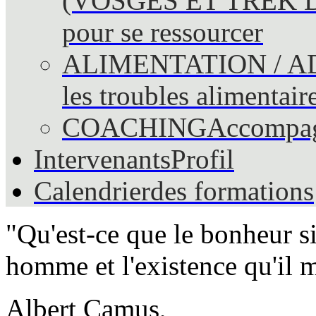
(VOSGES ET TREK 
pour se ressourcer
ALIMENTATION / A
les troubles alimentair
COACHING
Accompag
Intervenants
Profil
Calendrier
des formations
"Qu'est-ce que le bonheur si
homme et l'existence qu'il 
Albert Camus,