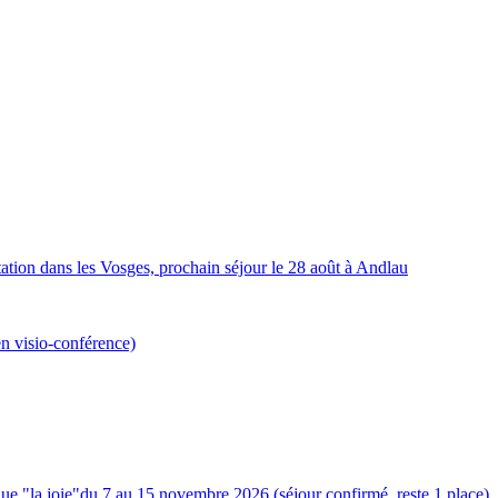
ation dans les Vosges, prochain séjour le 28 août à Andlau
en visio-conférence)
ue "la joie"du 7 au 15 novembre 2026 (séjour confirmé, reste 1 place)