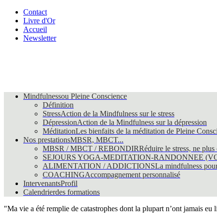
Contact
Livre d'Or
Accueil
Newsletter
Mindfulness
ou Pleine Conscience
Définition
Stress
Action de la Mindfulness sur le stress
Dépression
Action de la Mindfulness sur la dépression
Méditation
Les bienfaits de la méditation de Pleine Consc
Nos prestations
MBSR, MBCT...
MBSR / MBCT / REBONDIR
Réduire le stress, ne plus
SEJOURS YOGA-MEDITATION-RANDONNEE (VO
ALIMENTATION / ADDICTIONS
La mindfulness pour 
COACHING
Accompagnement personnalisé
Intervenants
Profil
Calendrier
des formations
"Ma vie a été remplie de catastrophes dont la plupart n’ont jamais eu l