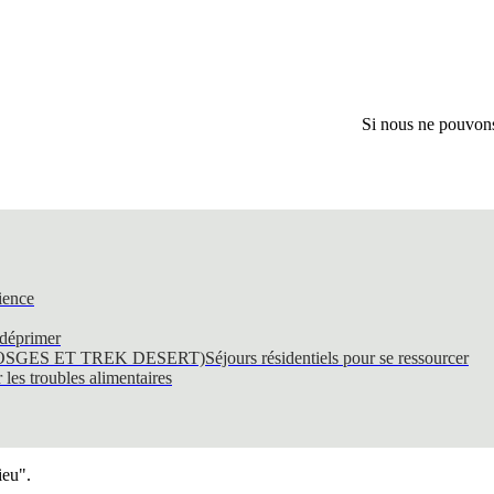
Si nous ne pouvons 
ience
 déprimer
SGES ET TREK DESERT)
Séjours résidentiels pour se ressourcer
les troubles alimentaires
ieu".