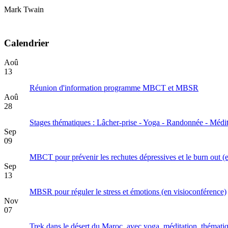
Mark Twain
Calendrier
Aoû
13
Réunion d'information programme MBCT et MBSR
Aoû
28
Stages thématiques : Lâcher-prise - Yoga - Randonnée - Médit
Sep
09
MBCT pour prévenir les rechutes dépressives et le burn out (
Sep
13
MBSR pour réguler le stress et émotions (en visioconférence)
Nov
07
Trek dans le désert du Maroc, avec yoga, méditation, thématiq