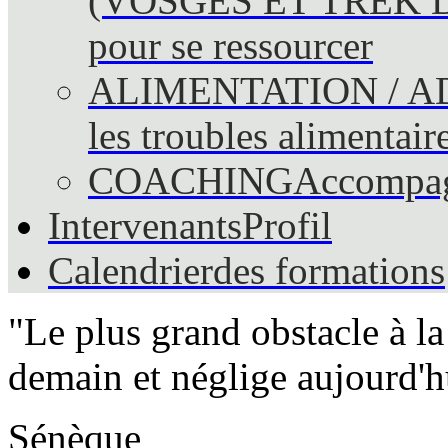
(VOSGES ET TREK 
pour se ressourcer
ALIMENTATION / A
les troubles alimentair
COACHING
Accompag
Intervenants
Profil
Calendrier
des formations
"Le plus grand obstacle à la 
demain et néglige aujourd'h
Sénèque