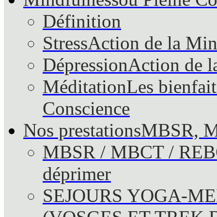
Définition
Stress
Action de la Mind
Dépression
Action de l
Méditation
Les bienfait
Conscience
Nos prestations
MBSR, M
MBSR / MBCT / RE
déprimer
SEJOURS YOGA-ME