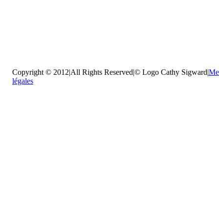
soit 
hébergement (433 €),
Copyright © 2012|All Rights Reserved|© Logo Cathy Sigward|
Me
légales