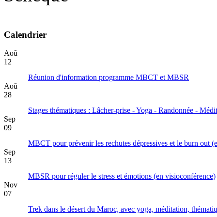
Calendrier
Aoû
12
Réunion d'information programme MBCT et MBSR
Aoû
28
Stages thématiques : Lâcher-prise - Yoga - Randonnée - Médit
Sep
09
MBCT pour prévenir les rechutes dépressives et le burn out (
Sep
13
MBSR pour réguler le stress et émotions (en visioconférence)
Nov
07
Trek dans le désert du Maroc, avec yoga, méditation, thématiq